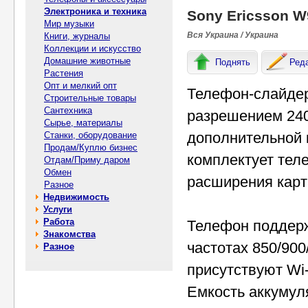
Электроника и техника
Sony Ericsson W
Мир музыки
Вся Украина / Украина
Книги, журналы
Коллекции и искусство
Домашние животные
Поднять
Ред
Растения
Опт и мелкий опт
Телефон-слайдер
Строительные товары
Сантехника
разрешением 240
Сырье, материалы
дополнительной 
Станки, оборудование
Продам/Куплю бизнес
комплектует тел
Отдам/Приму даром
Обмен
расширения карта
Разное
Недвижимость
Услуги
Работа
Телефон поддер
Знакомства
частотах 850/900
Разное
присутствуют Wi-
Емкость аккумул