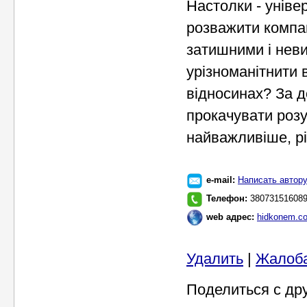
Настолки - уніве
розважити компан
затишними і нев
урізноманітнити 
відносинах? За 
прокачувати розу
найважливіше, рі
e-mail:
Написать автор
Телефон:
38073151608
web адрес:
hidkonem.c
Удалить
|
Жалоб
Поделиться с др