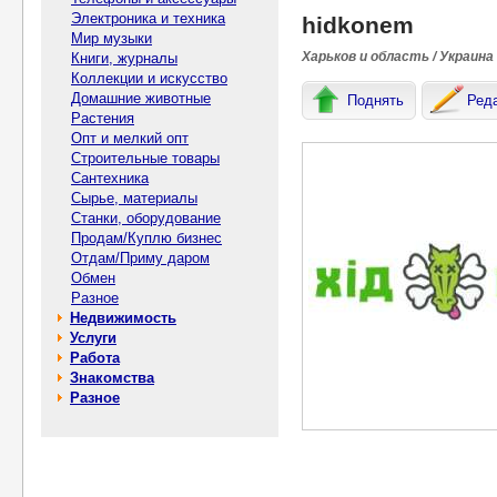
Электроника и техника
hidkonem
Мир музыки
Харьков и область / Украина
Книги, журналы
Коллекции и искусство
Домашние животные
Поднять
Ред
Растения
Опт и мелкий опт
Строительные товары
Сантехника
Сырье, материалы
Станки, оборудование
Продам/Куплю бизнес
Отдам/Приму даром
Обмен
Разное
Недвижимость
Услуги
Работа
Знакомства
Разное