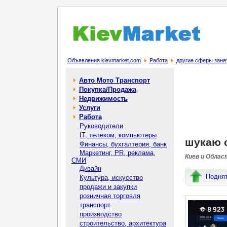
Объявления kievmarket.com
Работа
другие сферы заня
Авто Мото Транспорт
Покупка/Продажа
Недвижимость
Услуги
Работа
Руководители
IT, телеком, компьютеры
шукаю с
Финансы, бухгалтерия, банк
Маркетинг, PR, реклама,
Киев и Облас
СМИ
Дизайн
Подня
Культура, искусство
продажи и закупки
розничная торговля
транспорт
производство
строительство, архитектура