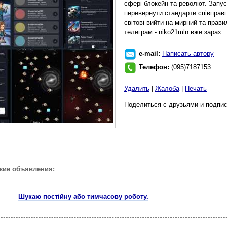
сфері блокейн та револют. Запу
перевернути стандарти співправц
світові вийти на мирний та прав
телеграм - niko21mln вже зараз
e-mail:
Написать автору
Телефон:
(095)7187153
Удалить
|
Жалоба
|
Печать
Поделиться с друзьями и подпис
жие объявления:
Шукаю постійну або тимчасову роботу.