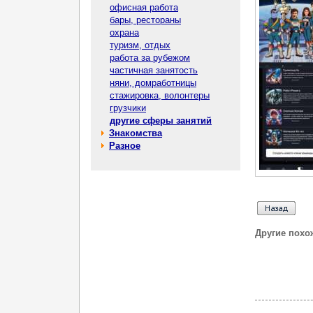
офисная работа
бары, рестораны
охрана
туризм, отдых
работа за рубежом
частичная занятость
няни, домработницы
стажировка, волонтеры
грузчики
другие сферы занятий
Знакомства
Разное
Другие похо