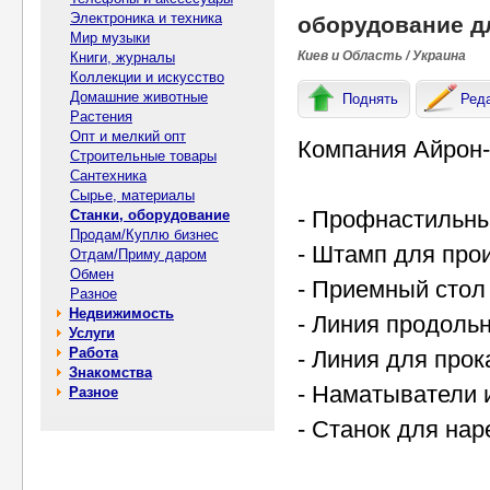
Электроника и техника
оборудование д
Мир музыки
Киев и Область / Украина
Книги, журналы
Коллекции и искусство
Домашние животные
Поднять
Ред
Растения
Опт и мелкий опт
Компания Айрон-
Строительные товары
Сантехника
Сырье, материалы
- Профнастильны
Станки, оборудование
Продам/Куплю бизнес
- Штамп для про
Отдам/Приму даром
Обмен
- Приемный стол
Разное
Недвижимость
- Линия продоль
Услуги
Работа
- Линия для прок
Знакомства
- Наматыватели 
Разное
- Станок для нар