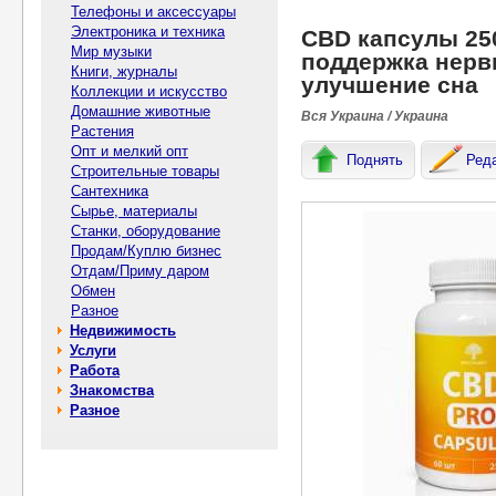
Телефоны и аксессуары
Электроника и техника
CBD капсулы 25
Мир музыки
поддержка нерв
Книги, журналы
улучшение сна
Коллекции и искусство
Домашние животные
Вся Украина / Украина
Растения
Опт и мелкий опт
Поднять
Ред
Строительные товары
Сантехника
Сырье, материалы
Станки, оборудование
Продам/Куплю бизнес
Отдам/Приму даром
Обмен
Разное
Недвижимость
Услуги
Работа
Знакомства
Разное