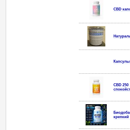
CBD кап
Натурал
Капсулы
CBD 250
спокойс
Биодоба
крепкий