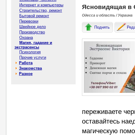
Интернет и компьютеры
Ясновидящая в 
Строительство, ремонт
Одесса и область / Украина
Бытовой ремонт
Перевозки
Швейное дело
Поднять
Ред
Производство
Охрана
Магия, гадание и
экстрасенсы
Психология
Прочие услуги
Работа
Знакомства
Разное
переживаете чер
оставайтесь нае
магическую помо