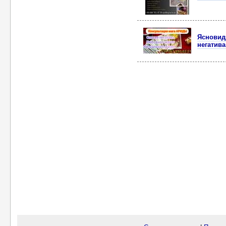
Ясновид
негатив