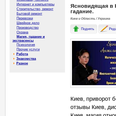
Интернет и компьютеры
Ясновидящая в К
Строительство, ремонт
гадание.
Бытовой ремонт
Перевозки
Киев и Область / Украина
Швейное дело
Производство
Поднять
Ред
Охрана
Магия, гадание и
экстрасенсы
Психология
Прочие услуги
Работа
Знакомства
Разное
Киев, приворот б
отзывы Киев, ди
Киев, магия отно