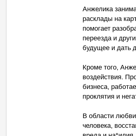
Анжелика занима
расклады на кар
помогает разобра
переезда и друг
будущее и дать 
Кроме того, Анже
воздействия. Про
бизнеса, работа
проклятия и нег
В области любви
человека, восст
вреда и на*илия