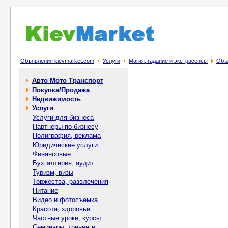
Объявления kievmarket.com
Услуги
Магия, гадание и экстрасенсы
Объя
Авто Мото Транспорт
Покупка/Продажа
Недвижимость
Услуги
Услуги для бизнеса
Партнеры по бизнесу
Полиграфия, реклама
Юридические услуги
Финансовые
Бухгалтерия, аудит
Туризм, визы
Торжества, развлечения
Питание
Видео и фотосъемка
Красота, здоровье
Частные уроки, курсы
Семинары, тренинги