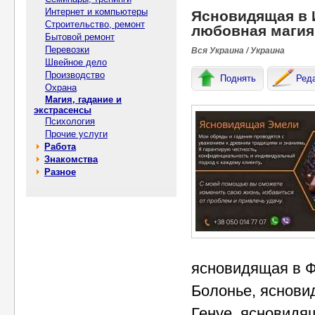
Интернет и компьютеры
Ясновидящая в И
Строительство, ремонт
любовная магия
Бытовой ремонт
Перевозки
Вся Украина / Украина
Швейное дело
Производство
Поднять
Ред
Охрана
Магия, гадание и
экстрасенсы
Психология
Прочие услуги
Работа
Знакомства
Разное
ясновидящая в Ф
Болонье, яснови
Генуе, ясновидящ