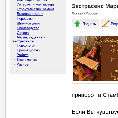
Интернет и компьютеры
Экстрасенс Мар
Строительство, ремонт
Москва / Россия
Бытовой ремонт
Перевозки
Швейное дело
Поднять
Ред
Производство
Охрана
Магия, гадание и
экстрасенсы
Психология
Прочие услуги
Работа
Знакомства
Разное
приворот в Стам
Если Вы чувствуе