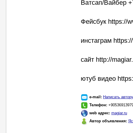
Ватсап/Вайбер +
Фейсбук https://
инстаграм https:
сайт http://magiar
ютуб видео http
e-mail:
Написать автор
Телефон:
+9053691397
web адрес:
magiar.ru
Автор объявления:
Яс