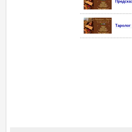
Предска
Таролог