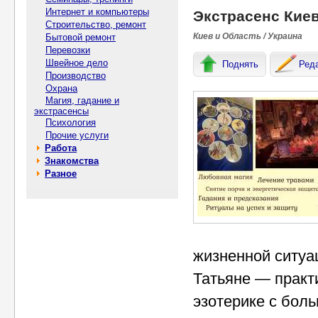
Интернет и компьютеры
Экстрасенс Киев
Строительство, ремонт
Киев и Область / Украина
Бытовой ремонт
Перевозки
Швейное дело
Поднять
Ред
Производство
Охрана
Магия, гадание и
экстрасенсы
Психология
Прочие услуги
Работа
Знакомства
Разное
жизненной ситуа
Татьяне — практ
эзотерике с бол