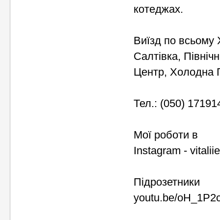
котеджах.
Виїзд по всьому 
Салтівка, Північн
Центр, Холодна Г
Тел.: (050) 17191
Мої роботи в
Instagram - vitalii
Підрозетники
youtu.be/oH_1P2