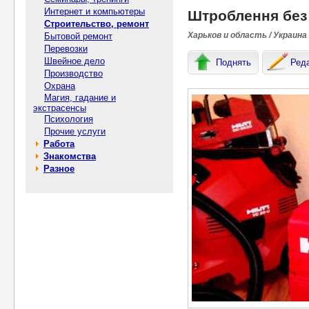
Интернет и компьютеры
Штроблення без 
Строительство, ремонт
Харьков и область / Украина
Бытовой ремонт
Перевозки
Швейное дело
Поднять
Ред
Производство
Охрана
Магия, гадание и
экстрасенсы
Психология
Прочие услуги
Работа
Знакомства
Разное