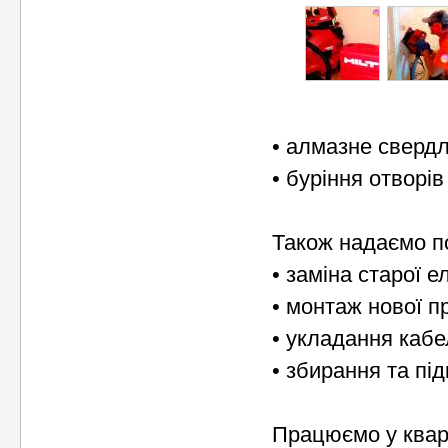
• алмазне свердл
• буріння отворів
Також надаємо п
• заміна старої 
• монтаж нової п
• укладання кабе
• збирання та пі
Працюємо у квар