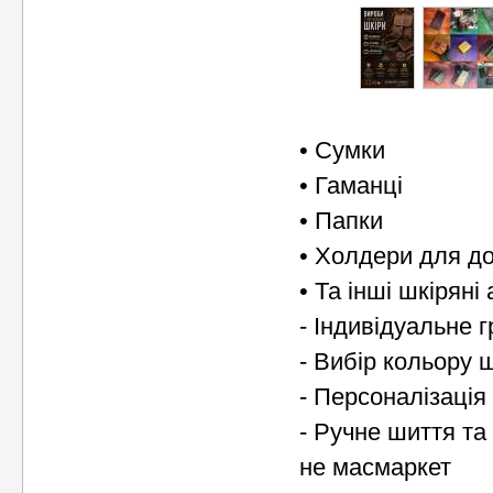
• Сумки
• Гаманці
• Папки
• Холдери для д
• Та інші шкірян
- Індивідуальне 
- Вибір кольору ш
- Персоналізація
- Ручне шиття та
не масмаркет