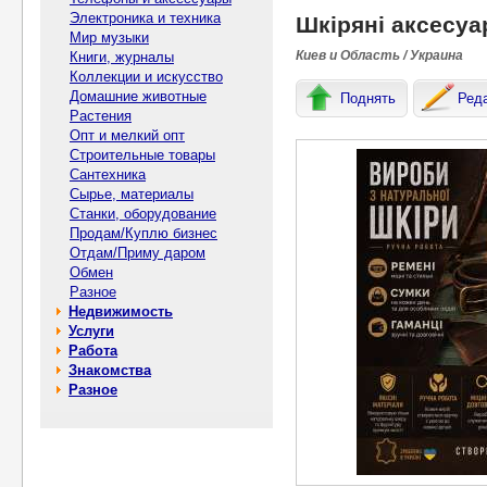
Электроника и техника
Шкіряні аксесуа
Мир музыки
Киев и Область / Украина
Книги, журналы
Коллекции и искусство
Домашние животные
Поднять
Ред
Растения
Опт и мелкий опт
Строительные товары
Сантехника
Сырье, материалы
Станки, оборудование
Продам/Куплю бизнес
Отдам/Приму даром
Обмен
Разное
Недвижимость
Услуги
Работа
Знакомства
Разное