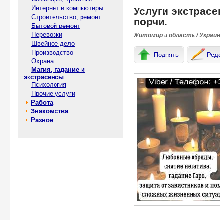
Интернет и компьютеры
Услуги экстрасе
Строительство, ремонт
порчи.
Бытовой ремонт
Перевозки
Житомир и область / Украи
Швейное дело
Производство
Поднять
Ред
Охрана
Магия, гадание и
экстрасенсы
Психология
Прочие услуги
Работа
Знакомства
Разное