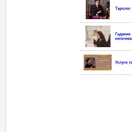
Таролог 
Гадание
негатива
Услуги т