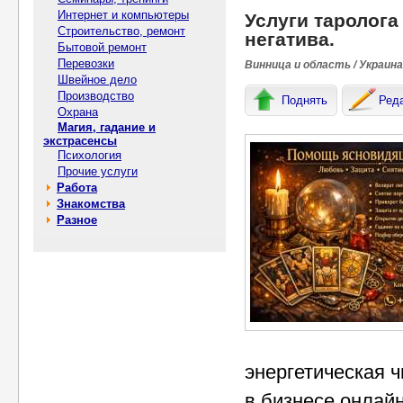
Интернет и компьютеры
Услуги таролога
Строительство, ремонт
негатива.
Бытовой ремонт
Перевозки
Винница и область / Украина
Швейное дело
Производство
Поднять
Ред
Охрана
Магия, гадание и
экстрасенсы
Психология
Прочие услуги
Работа
Знакомства
Разное
энергетическая ч
в бизнесе онлайн