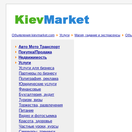
Объявления kievmarket.com
Услуги
Магия, гадание и экстрасенсы
Объя
Авто Мото Транспорт
Покупка/Продажа
Недвижимость
Услуги
Услуги для бизнеса
Партнеры по бизнесу
Полиграфия, реклама
Юридические услуги
Финансовые
Бухгалтерия, аудит
Туризм, визы
Торжества, развлечения
Питание
Видео и фотосъемка
Красота, здоровье
Частные уроки, курсы
Семинары, тренинги