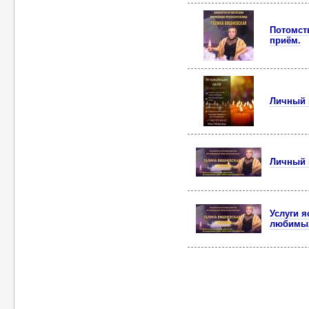
Потомст
приём.
Личный 
Личный 
Услуги я
любимы