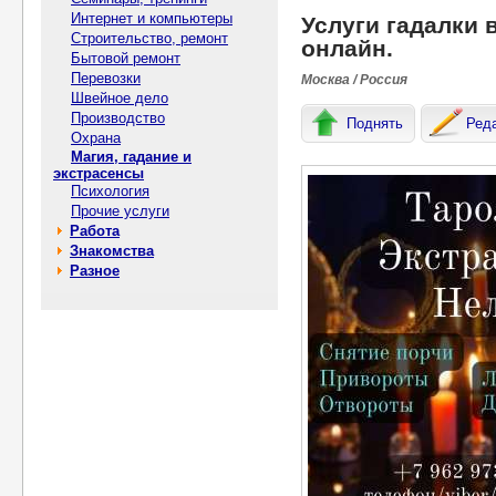
Интернет и компьютеры
Услуги гадалки 
Строительство, ремонт
онлайн.
Бытовой ремонт
Перевозки
Москва / Россия
Швейное дело
Производство
Поднять
Ред
Охрана
Магия, гадание и
экстрасенсы
Психология
Прочие услуги
Работа
Знакомства
Разное