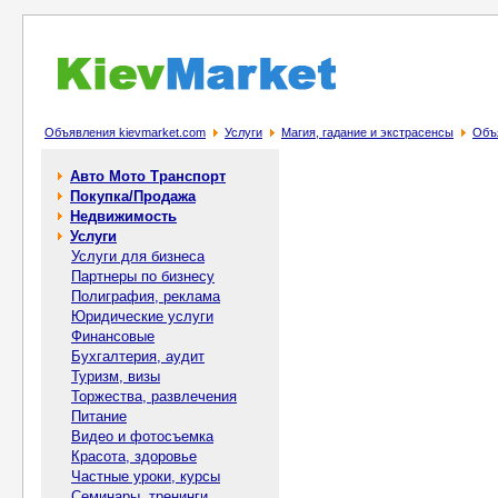
Объявления kievmarket.com
Услуги
Магия, гадание и экстрасенсы
Объя
Авто Мото Транспорт
Покупка/Продажа
Недвижимость
Услуги
Услуги для бизнеса
Партнеры по бизнесу
Полиграфия, реклама
Юридические услуги
Финансовые
Бухгалтерия, аудит
Туризм, визы
Торжества, развлечения
Питание
Видео и фотосъемка
Красота, здоровье
Частные уроки, курсы
Семинары, тренинги