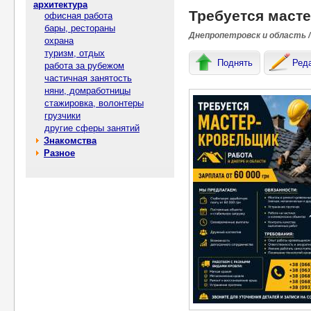
архитектура
Требуется масте
офисная работа
бары, рестораны
Днепропетровск и область /
охрана
туризм, отдых
Поднять
Ред
работа за рубежом
частичная занятость
няни, домработницы
стажировка, волонтеры
грузчики
другие сферы занятий
Знакомства
Разное