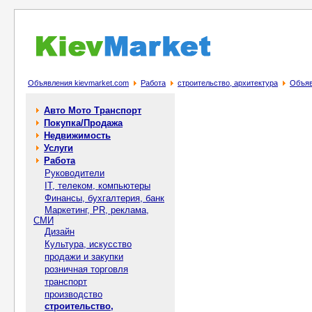
Объявления kievmarket.com
Работа
строительство, архитектура
Объяв
Авто Мото Транспорт
Покупка/Продажа
Недвижимость
Услуги
Работа
Руководители
IT, телеком, компьютеры
Финансы, бухгалтерия, банк
Маркетинг, PR, реклама,
СМИ
Дизайн
Культура, искусство
продажи и закупки
розничная торговля
транспорт
производство
строительство,