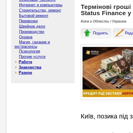
Интернет и компьютеры
Термінові гроші 
Строительство, ремонт
Status Finance у
Бытовой ремонт
Перевозки
Киев и Область / Украина
Швейное дело
Производство
Поднять
Ред
Охрана
Магия, гадание и
экстрасенсы
Психология
Прочие услуги
Работа
Знакомства
Разное
Київ, позика під 