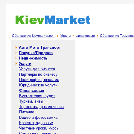
Объявления kievmarket.com
Услуги
Финансовые
Объявление Термінові г
Авто Мото Транспорт
Покупка/Продажа
Недвижимость
Услуги
Услуги для бизнеса
Партнеры по бизнесу
Полиграфия, реклама
Юридические услуги
Финансовые
Бухгалтерия, аудит
Туризм, визы
Торжества, развлечения
Питание
Видео и фотосъемка
Красота, здоровье
Частные уроки, курсы
Семинары, тренинги