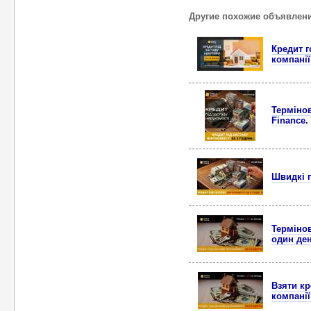
Другие похожие объявлен
Кредит г
компанії
Термінов
Finance.
Швидкі г
Термінов
один ден
Взяти кр
компанії