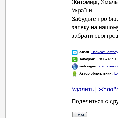
Житомирі, Хмельн
України.
Забудьте про бюр
заявку на нашом
забрати свої грош
e-mail:
Написать автор
Телефон:
‎+38067182111
web адрес:
statusfinanc
Автор объявления:
Ко
Удалить
|
Жалоб
Поделиться с др