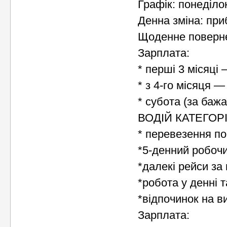
Графік: понеділо
Денна зміна: при
Щоденне поверн
Зарплата:
* перші 3 місяці 
* з 4-го місяця —
* субота (за баж
ВОДІЙ КАТЕГОРІЇ
* перевезення по
*5-денний робоч
*далекі рейси за
*робота у денні т
*відпочинок на в
Зарплата: