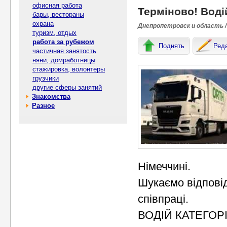
офисная работа
Терміново! Водій
бары, рестораны
охрана
Днепропетровск и область /
туризм, отдых
работа за рубежом
Поднять
Ред
частичная занятость
няни, домработницы
стажировка, волонтеры
грузчики
другие сферы занятий
Знакомства
Разное
Німеччині.
Шукаємо відповід
співпраці.
ВОДІЙ КАТЕГОРІЇ