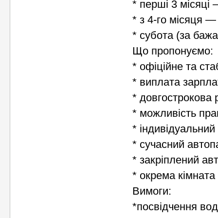
* перші 3 місяці 
* з 4-го місяця —
* субота (за баж
Що пропонуємо:
* офіційне та ст
* виплата зарпла
* довгострокова 
* можливість пра
* індивідуальний 
* сучасний автоп
* закріплений ав
* окрема кімната
Вимоги:
*посвідчення вод