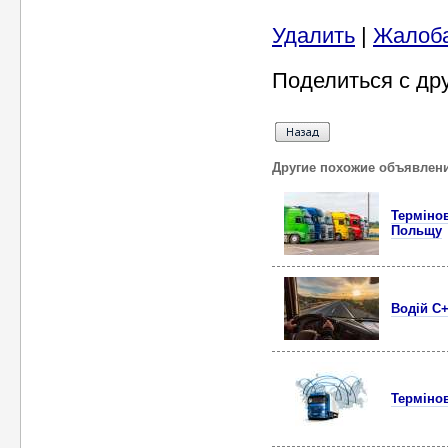
Удалить
|
Жалоб
Поделиться с др
Другие похожие объявлен
Термінов
Польщу
Водій C+
Термінов