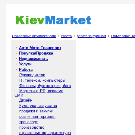
Объявления kievmarket.com
Работа
работа за рубежом
Объявление Тер
Авто Мото Транспорт
Покупка/Продажа
Недвижимость
Услуги
Работа
Руководители
IT, телеком, компьютеры
Финансы, бухгалтерия, банк
Маркетинг, PR, реклама,
СМИ
Дизайн
Культура, искусство
продажи и закупки
розничная торговля
транспорт
производство
строительство, архитектура