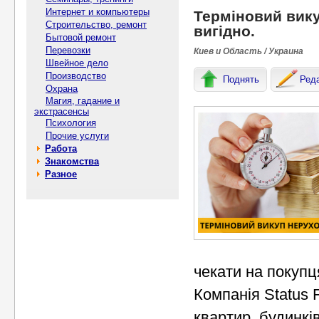
Интернет и компьютеры
Терміновий вику
Строительство, ремонт
вигідно.
Бытовой ремонт
Перевозки
Киев и Область / Украина
Швейное дело
Производство
Поднять
Ред
Охрана
Магия, гадание и
экстрасенсы
Психология
Прочие услуги
Работа
Знакомства
Разное
чекати на покупц
Компанія Status 
квартир, будинкі