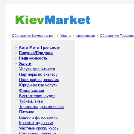
Объявления kievmarket.com
Услуги
Финансовые
Объявление Терміновий
Авто Мото Транспорт
Покупка/Продажа
Недвижимость
Услуги
Услуги для бизнеса
Партнеры по бизнесу
Полиграфия, реклама
Юридические услуги
Финансовые
Бухгалтерия, аудит
Туризм, визы
Торжества, развлечения
Питание
Видео и фотосъемка
Красота, здоровье
Частные уроки, курсы
Семинары, тренинги