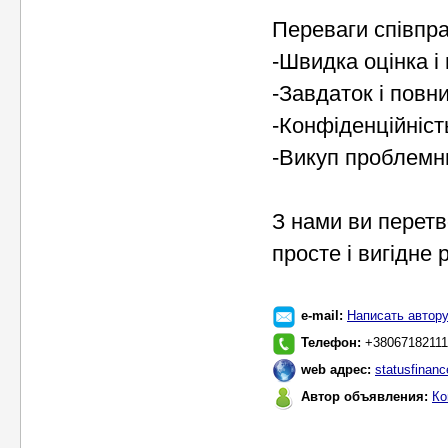
Переваги співпра
-Швидка оцінка і
-Завдаток і повн
-Конфіденційніст
-Викуп проблемни
З нами ви перет
просте і вигідне
e-mail:
Написать автор
Телефон:
‎+38067182111
web адрес:
statusfinan
Автор объявления:
Ко