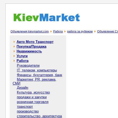
Объявления kievmarket.com
Работа
работа за рубежом
Объявление Ста
Авто Мото Транспорт
Покупка/Продажа
Недвижимость
Услуги
Работа
Руководители
IT, телеком, компьютеры
Финансы, бухгалтерия, банк
Маркетинг, PR, реклама,
СМИ
Дизайн
Культура, искусство
продажи и закупки
розничная торговля
транспорт
производство
строительство, архитектура