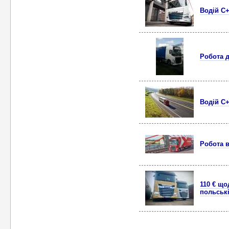
Водій C+
Робота д
Водій C+
Робота в
110 € що
польськ