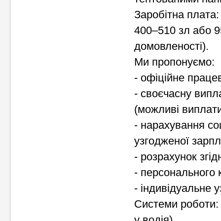
Заробітна плата:
400–510 зл або 9
домовленості).
Ми пропонуємо:
- офіційне прац
- своєчасну випл
(можливі виплати
- нарахування со
узгодженої зарп
- розрахунок згі
- персонального 
- індивідуальне 
Системи роботи: 2
у водія)