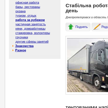
офисная работа
Стабільна робота
бары, рестораны
день
охрана
туризм, отдых
Днепропетровск и область /
работа за рубежом
частичная занятость
Поднять
Ред
няни, домработницы
стажировка, волонтеры
грузчики
другие сферы занятий
Знакомства
Разное
тентованими нап