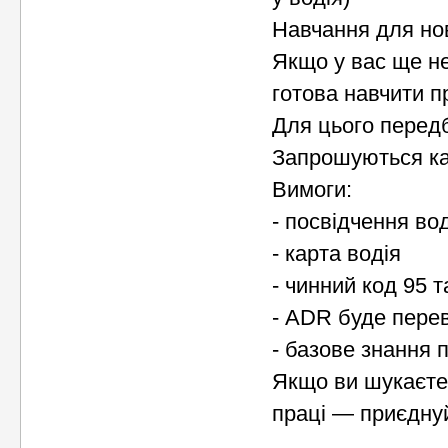
Навчання для нов
Якщо у вас ще н
готова навчити п
Для цього передб
Запрошуються кан
Вимоги:
- посвідчення вод
- карта водія
- чинний код 95 
- ADR буде пере
- базове знання 
Якщо ви шукаєте 
праці — приєдну