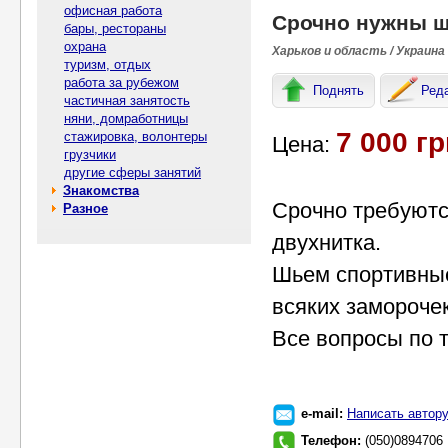
офисная работа
Срочно нужны ш
бары, рестораны
охрана
Харьков и область / Украина
туризм, отдых
работа за рубежом
Поднять
Ред
частичная занятость
няни, домработницы
7 000 гр
стажировка, волонтеры
Цена:
грузчики
другие сферы занятий
Знакомства
Срочно требуются
Разное
двухнитка.
Шьем спортивные
всяких заморочек
Все вопросы по 
e-mail:
Написать автор
Телефон:
(050)0894706