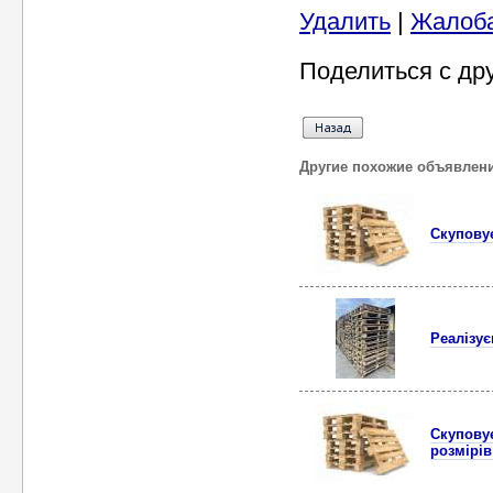
Удалить
|
Жалоб
Поделиться с др
Другие похожие объявлен
Скуповує
Реалізує
Cкуповує
розмірів