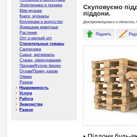
Электроника и техника
Скуповуємо підд
Мир музыки
піддони.
Книги, журналы
Коллекции и искусство
Днепропетровск и область /
Домашние животные
Растения
Поднять
Ред
Опт и мелкий опт
Строительные товары
Сантехника
Сырье, материалы
Станки, оборудование
Продам/Куплю бизнес
Отдам/Приму даром
Обмен
Разное
Недвижимость
Услуги
Работа
Знакомства
Разное
• Піддони будь-як