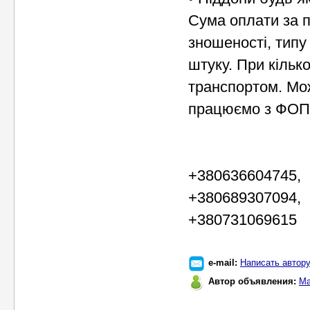
Сума оплати за п
зношеності, типу 
штуку. При кільк
транспортом. Мож
працюємо з ФОП.
+380636604745,
+380689307094,
+380731069615
e-mail:
Написать автор
Автор объявления:
Ма