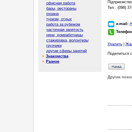
Підприємство
офисная работа
Тел.: (098) 37
бары, рестораны
охрана
туризм, отдых
e-mail:
Н
работа за рубежом
частичная занятость
Телефо
няни, домработницы
стажировка, волонтеры
Удалить
|
Жа
грузчики
другие сферы занятий
Поделиться с
Знакомства
Разное
Другие похо