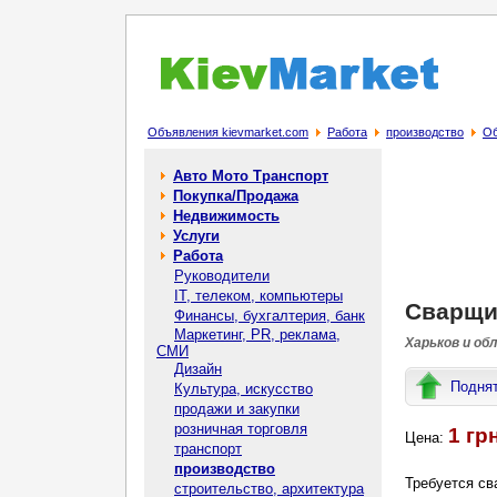
Объявления kievmarket.com
Работа
производство
Об
Авто Мото Транспорт
Покупка/Продажа
Недвижимость
Услуги
Работа
Руководители
IT, телеком, компьютеры
Сварщик
Финансы, бухгалтерия, банк
Маркетинг, PR, реклама,
Харьков и об
СМИ
Дизайн
Подня
Культура, искусство
продажи и закупки
розничная торговля
1 грн
Цена:
транспорт
производство
Требуется св
строительство, архитектура