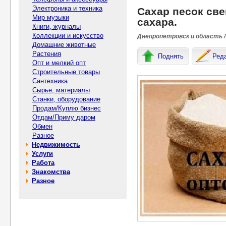
Электроника и техника
Сахар песок све
Мир музыки
сахара.
Книги, журналы
Коллекции и искусство
Днепропетровск и область /
Домашние животные
Растения
Поднять
Ред
Опт и мелкий опт
Строительные товары
Сантехника
Сырье, материалы
Станки, оборудование
Продам/Куплю бизнес
Отдам/Приму даром
Обмен
Разное
Недвижимость
Услуги
Работа
Знакомства
Разное