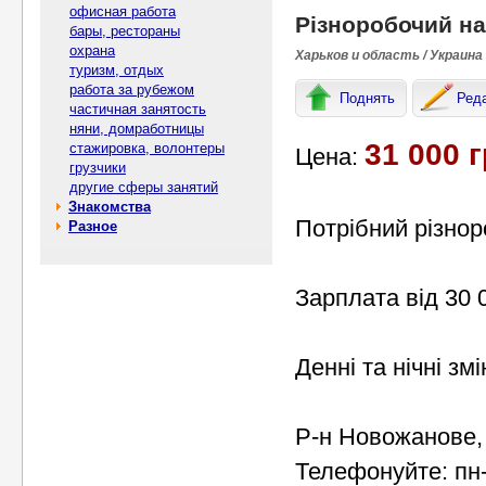
офисная работа
Різноробочий на
бары, рестораны
охрана
Харьков и область / Украина
туризм, отдых
работа за рубежом
Поднять
Ред
частичная занятость
няни, домработницы
31 000 г
стажировка, волонтеры
Цена:
грузчики
другие сферы занятий
Знакомства
Потрібний різнор
Разное
Зарплата від 30 
Денні та нічні змі
Р-н Новожанове,
Телефонуйте: пн-с