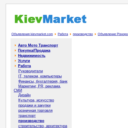
Объявления kievmarket.com
Работа
производство
Объявление Різноро
Авто Мото Транспорт
Покупка/Продажа
Недвижимость
Услуги
Работа
Руководители
IT, телеком, компьютеры
Финансы, бухгалтерия, банк
Маркетинг, PR, реклама,
СМИ
Дизайн
Культура, искусство
продажи и закупки
розничная торговля
транспорт
производство
строительство, архитектура