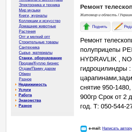
Электроника и техника
Ремонт телеско
Мир музыки
Житомир и область / Украи
Книги, журналы
Коллекции и искусство
Домашние животные
Поднять
Ред
Растения
Опт и мелкий опт
Ремонт телескоп
Строительные товары
Сантехника
полуприцепы PE
Сырье, материалы
HYDRAVLIK , NOM
Станки, оборудование
Продам/Куплю бизнес
гидроцилиндры :
Отдам/Приму даром
Обмен
царапинами,зади
Разное
Недвижимость
снятие 950-1480,
Услуги
Работа
900гр Срок от 2 
Знакомства
год. Т: 050-544-2
Разное
e-mail:
Написать автор