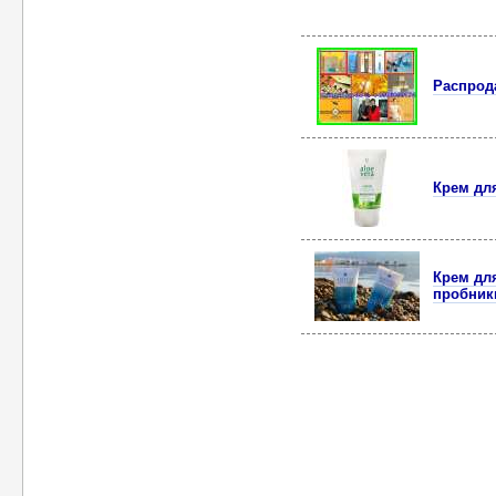
Распрод
Крем для
Крем для
пробники