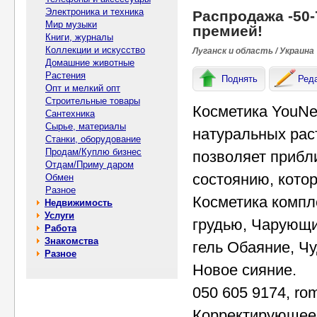
Электроника и техника
Распродажа -50
Мир музыки
премией!
Книги, журналы
Коллекции и искусство
Луганск и область / Украина
Домашние животные
Растения
Поднять
Ред
Опт и мелкий опт
Строительные товары
Косметика YouNe
Сантехника
Сырье, материалы
натуральных рас
Станки, оборудование
Продам/Куплю бизнес
позволяет прибл
Отдам/Приму даром
состоянию, кото
Обмен
Разное
Косметика компл
Недвижимость
Услуги
грудью, Чарующи
Работа
Знакомства
гель Обаяние, Ч
Разное
Новое сияние.
050 605 9174, ro
Корректирующее 