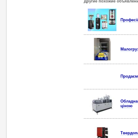
Другие похожие объявлен
Професій
Малогруз
Продаєм
Обладна
ціною
Твердопа