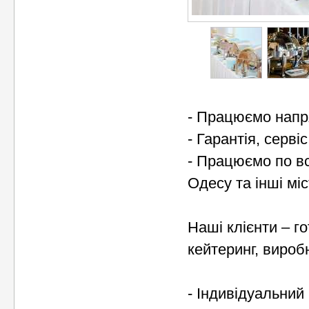
- Працюємо напр
- Гарантія, серві
- Працюємо по всі
Одесу та інші мі
Наші клієнти – гот
кейтеринг, вироб
- Індивідуальний 