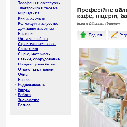
Телефоны и аксессуары
Электроника и техника
Професійне обла
Мир музыки
кафе, піцерій, б
Книги, журналы
Коллекции и искусство
Киев и Область / Украина
Домашние животные
Растения
Поднять
Ред
Опт и мелкий опт
Строительные товары
Сантехника
Сырье, материалы
Станки, оборудование
Продам/Куплю бизнес
Отдам/Приму даром
Обмен
Разное
Недвижимость
Услуги
Работа
Знакомства
Разное