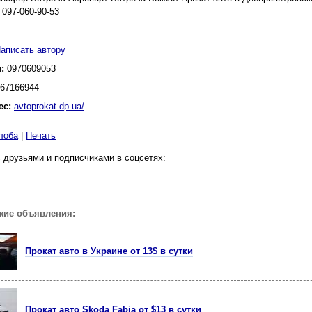
 097-060-90-53
аписать автору
н:
0970609053
67166944
ес:
avtoprokat.dp.ua/
лоба
|
Печать
 друзьями и подписчиками в соцсетях:
жие объявления:
Прокат авто в Украине от 13$ в сутки
Прокат авто Skoda Fabia от $13 в сутки