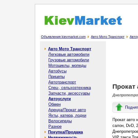
Объявления kievmarket.com
Авто Мото Транспорт
Авто
Авто Мото Транспорт
Легковые автомобили
Грузовые автомобили
Мотоциклы, мопеды
Автобусы
Прицепы
Автотранспорт
Прокат 
Спец-, cельхозтехника
Запчасти, аксессуары
Днепропетров
Автоуслуги
Обмен
Подня
Аренда/Прокат авто
Яхты, катера, лодки
Прокат авто 
Велосипеды
салон, DvD, 
Разное
Днепропетров
Покупка/Продажа
VIP такси Тр
Недвижимость