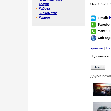
Услуги
066-607-68-57
Работа
Знакомства
Разное
e-mail:
Н
Телефо
факс:
05
web адр
Удалить
|
Жа
Поделиться с
Другие похо