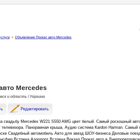
услуги
Объявление Прокат авто Mercedes
авто Mercedes
ск и область / Украина
ть
Редактировать
на свадьбу Mercedes W221 S550 AMG цвет белый. Самый роскошный ав
2 телевизора. Панорамная крыша, Аудио система Кardon Нarman. Самый
ске Свадебный автомобиль Авто для звезд ШОУ-бизнеса Деловые поезд
ансфер Встреча Аэропорт Встреча Вокзал Прокат авто в Днепропетровс