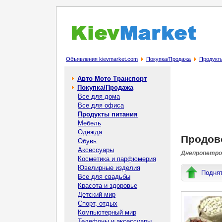
Объявления kievmarket.com
Покупка/Продажа
Продукт
Авто Мото Транспорт
Покупка/Продажа
Все для дома
Все для офиса
Продукты питания
Мебель
Одежда
Продов
Обувь
Аксессуары
Днепропетров
Косметика и парфюмерия
Ювелирные изделия
Подня
Все для свадьбы
Красота и здоровье
Детский мир
Спорт, отдых
Компьютерный мир
Телефоны и аксессуары