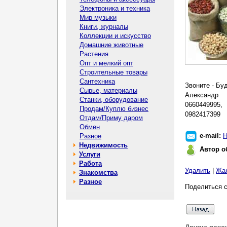
Электроника и техника
Мир музыки
Книги, журналы
Коллекции и искусство
Домашние животные
Растения
Опт и мелкий опт
Строительные товары
Сантехника
Звоните - Бу
Сырье, материалы
Александр
Станки, оборудование
0660449995,
Продам/Куплю бизнес
0982417399
Отдам/Приму даром
Обмен
e-mail:
Н
Разное
Недвижимость
Автор о
Услуги
Работа
Удалить
|
Жа
Знакомства
Разное
Поделиться с