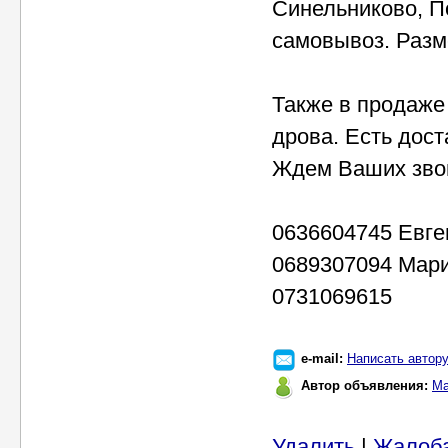
Синельниково, П
самовывоз. Разм
Также в продаже
дрова. Есть доста
Ждем Ваших зво
0636604745 Евге
0689307094 Мар
0731069615
e-mail:
Написать автор
Автор объявления:
Ма
Удалить
|
Жалоб