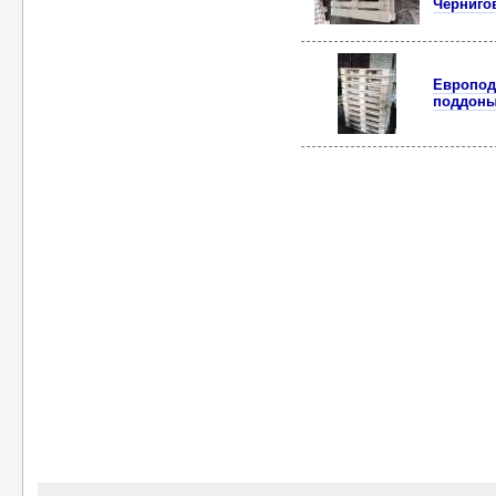
Черниго
Европод
поддоны