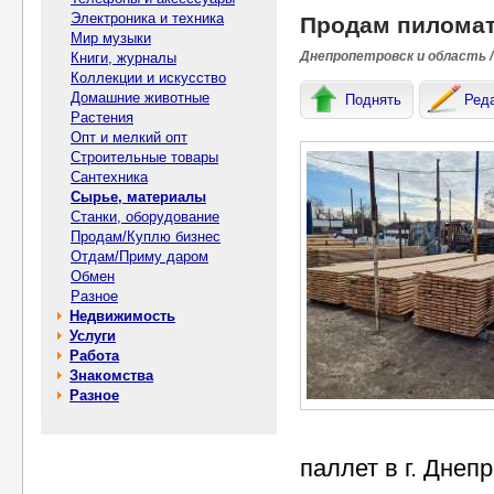
Электроника и техника
Продам пиломат
Мир музыки
Днепропетровск и область /
Книги, журналы
Коллекции и искусство
Домашние животные
Поднять
Ред
Растения
Опт и мелкий опт
Строительные товары
Сантехника
Сырье, материалы
Станки, оборудование
Продам/Куплю бизнес
Отдам/Приму даром
Обмен
Разное
Недвижимость
Услуги
Работа
Знакомства
Разное
паллет в г. Днеп