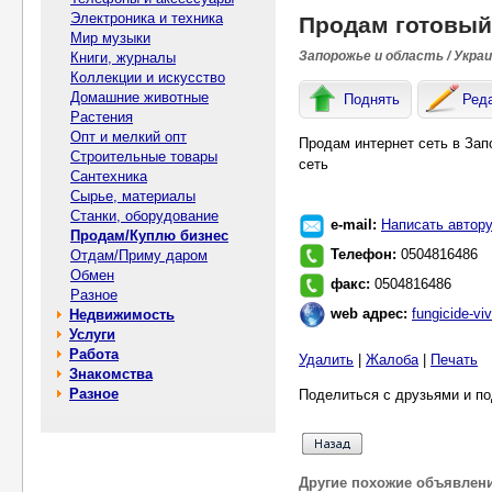
Электроника и техника
Продам готовый 
Мир музыки
Запорожье и область / Укра
Книги, журналы
Коллекции и искусство
Домашние животные
Поднять
Ред
Растения
Опт и мелкий опт
Продам интернет сеть в Зап
Строительные товары
сеть
Сантехника
Сырье, материалы
Станки, оборудование
e-mail:
Написать автор
Продам/Куплю бизнес
Телефон:
0504816486
Отдам/Приму даром
Обмен
факс:
0504816486
Разное
web адрес:
fungicide-vi
Недвижимость
Услуги
Работа
Удалить
|
Жалоба
|
Печать
Знакомства
Разное
Поделиться с друзьями и по
Другие похожие объявлен