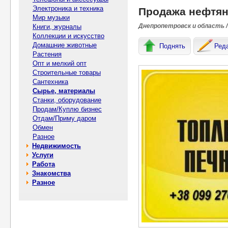
Электроника и техника
Продажа нефтян
Мир музыки
Днепропетровск и область /
Книги, журналы
Коллекции и искусство
Домашние животные
Поднять
Ред
Растения
Опт и мелкий опт
Строительные товары
Сантехника
Сырье, материалы
Станки, оборудование
Продам/Куплю бизнес
Отдам/Приму даром
Обмен
Разное
Недвижимость
Услуги
Работа
Знакомства
Разное