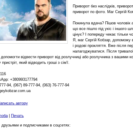
Приворот без наслідків, приворот
приворот по фото. Маг Сергій Ко
Покинула вдача? Пішов чоловік 
що все пішло під укіс і іншого ш
цінує? І попереду чекає тільки ч
Я, маг Сергій Кобзар, допоможу 
і родові прокляття. Вже після пе
налагоджуватися. Після тривало
 допомогти відвести приворот від розлучниці або розлучника з вашими ко
 пристріт, який відводить гроші з сім'ї.
r116
sApp: +380993177794
777-94, (067) 89-777-94, (063) 76-777-94
geykobzar.com.ua
аписать автору
лоба
|
Печать
 друзьями и подписчиками в соцсетях: