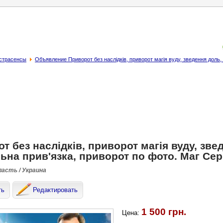
кстрасенсы
Объявление Приворот без наслідків, приворот магія вуду, зведення доль, 
т без наслідків, приворот магія вуду, зве
ьна прив'язка, приворот по фото. Маг Серг
ласть / Украина
ть
Редактировать
1 500 грн.
Цена: