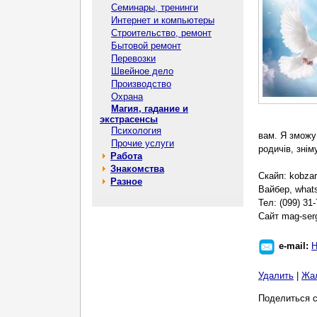
Семинары, тренинги
Интернет и компьютеры
Строительство, ремонт
Бытовой ремонт
Перевозки
Швейное дело
Производство
Охрана
Магия, гадание и
экстрасенсы
Психология
вам. Я зможу
Прочие услуги
родичів, зніму
Работа
Знакомства
Скайп: kobza
Разное
Вайбер, what
Тел: (099) 31-
Сайт mag-ser
e-mail:
Н
Удалить
|
Жа
Поделиться с