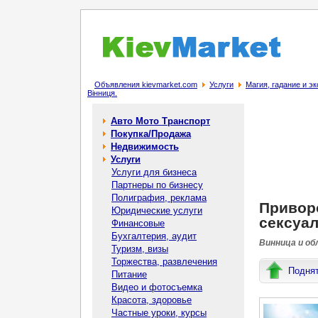
Объявления kievmarket.com
Услуги
Магия, гадание и э
Вінниця.
Авто Мото Транспорт
Покупка/Продажа
Недвижимость
Услуги
Услуги для бизнеса
Партнеры по бизнесу
Полиграфия, реклама
Приворо
Юридические услуги
сексуал
Финансовые
Бухгалтерия, аудит
Винница и об
Туризм, визы
Торжества, развлечения
Подня
Питание
Видео и фотосъемка
Красота, здоровье
Частные уроки, курсы