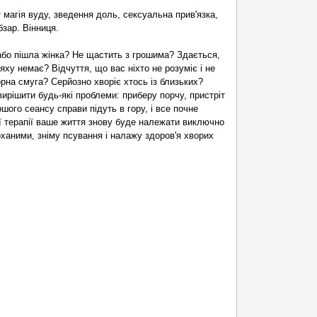
 магія вуду, зведення доль, сексуальна прив'язка,
бзар. Вінниця.
або пішла жінка? Не щастить з грошима? Здається,
ляху немає? Відчуття, що вас ніхто не розуміє і не
орна смуга? Серйозно хворіє хтось із близьких?
вирішити будь-які проблеми: приберу порчу, пристріт
ршого сеансу справи підуть в гору, і все почне
ї терапії ваше життя знову буде належати виключно
ханими, зніму псування і налажу здоров'я хворих