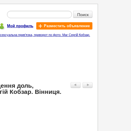
Поиск
Мой профиль
Разместить объявление
сексуальна прив'язка, приворот по фото. Маг Сергій Кобзар.
дення доль,
ій Кобзар. Вінниця.