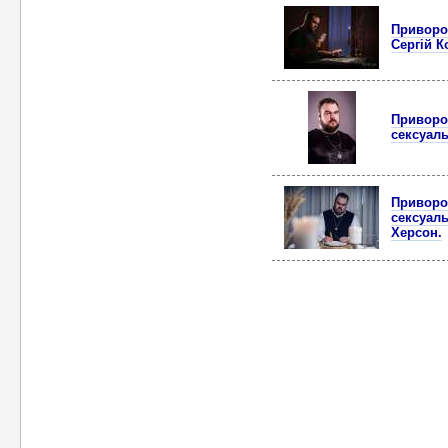
Приворот
Сергій К
Приворот
сексуаль
Приворот
сексуаль
Херсон.