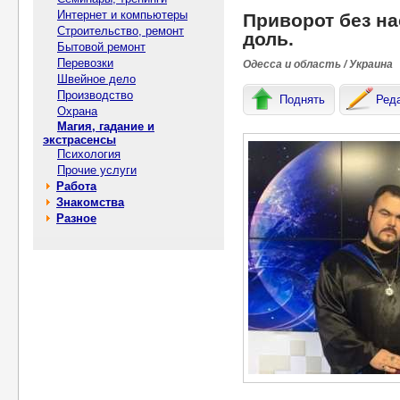
Интернет и компьютеры
Приворот без на
Строительство, ремонт
доль.
Бытовой ремонт
Перевозки
Одесса и область / Украина
Швейное дело
Производство
Поднять
Ред
Охрана
Магия, гадание и
экстрасенсы
Психология
Прочие услуги
Работа
Знакомства
Разное