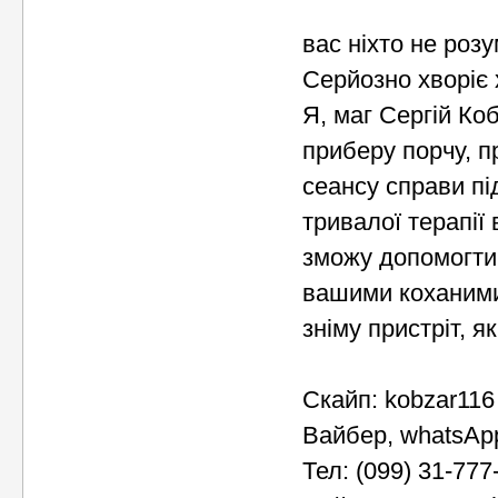
вас ніхто не розу
Серйозно хворіє 
Я, маг Сергій Ко
приберу порчу, п
сеансу справи пі
тривалої терапії
зможу допомогти 
вашими коханими,
зніму пристріт, як
Скайп: kobzar116
Вайбер, whatsAp
Тел: (099) 31-777