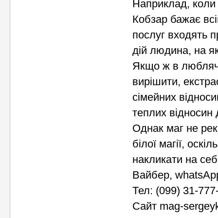
Наприклад, коли
Кобзар бажає всі
послуг входять п
дій людина, на я
Якщо ж в люблячі
вирішити, екстра
сімейних відноси
теплих відносин 
Однак маг не рек
білої магії, оск
накликати на себ
Вайбер, whatsAp
Тел: (099) 31-777
Сайт mag-sergey