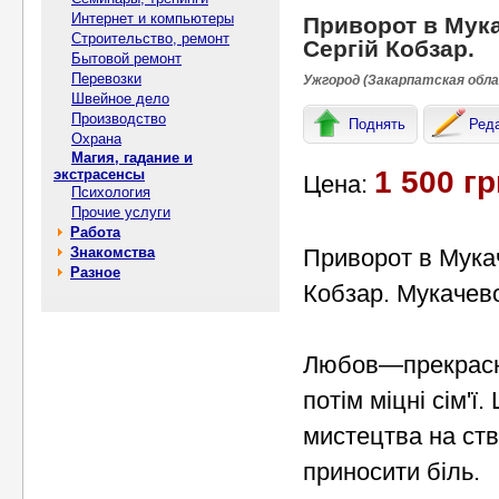
Интернет и компьютеры
Приворот в Мука
Строительство, ремонт
Сергій Кобзар.
Бытовой ремонт
Перевозки
Ужгород (Закарпатская обла
Швейное дело
Производство
Поднять
Ред
Охрана
Магия, гадание и
1 500 гр
экстрасенсы
Цена:
Психология
Прочие услуги
Работа
Знакомства
Приворот в Мукач
Разное
Кобзар. Мукачев
Любов—прекрасне
потім міцні сім'ї
мистецтва на ств
приносити біль.