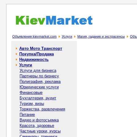
Объявления kievmarket.com
Услуги
Магия, гадание и экстрасенсы
Объя
Авто Мото Транспорт
Покупка/Продажа
Недвижимость
Услуги
Услуги для бизнеса
Партнеры по бизнесу
Полиграфия, реклама
Юридические услуги
Финансовые
Бухгалтерия, аудит
Туризм, визы
Торжества, развлечения
Питание
Видео и фотосъемка
Красота, здоровье
Частные уроки, курсы
Семинары, тренинги