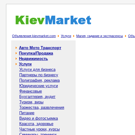
Объявления kievmarket.com
Услуги
Магия, гадание и экстрасенсы
Объя
Авто Мото Транспорт
Покупка/Продажа
Недвижимость
Услуги
Услуги для бизнеса
Партнеры по бизнесу
Полиграфия, реклама
Юридические услуги
Финансовые
Бухгалтерия, аудит
Туризм, визы
Торжества, развлечения
Питание
Видео и фотосъемка
Красота, здоровье
Частные уроки, курсы
Семинары, тренинги