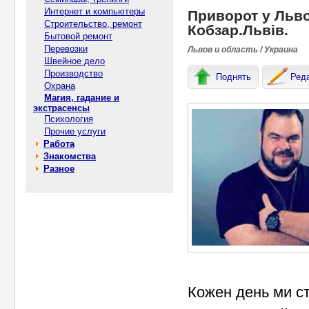
Интернет и компьютеры
Приворот у Льво
Строительство, ремонт
Кобзар.Львів.
Бытовой ремонт
Перевозки
Львов и область / Украина
Швейное дело
Производство
Поднять
Ред
Охрана
Магия, гадание и
экстрасенсы
Психология
Прочие услуги
Работа
Знакомства
Разное
Кожен день ми ст