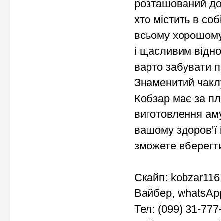
розташований до 
хто містить в соб
всьому хорошому,
і щасливим відно
варто забувати п
Знаменитий чаклу
Кобзар має за пл
виготовлення аму
вашому здоров'ї 
зможете вберегти 
Скайп: kobzar116
Вайбер, whatsAp
Тел: (099) 31-777