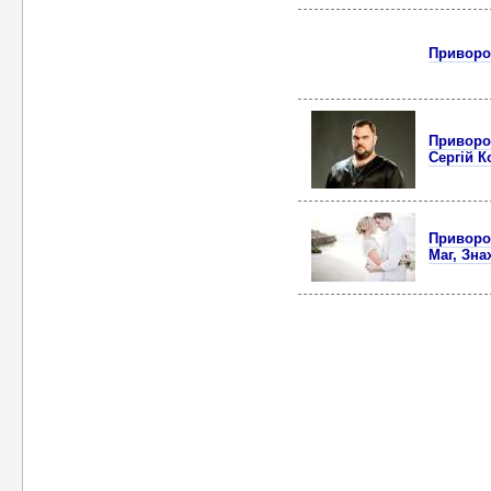
Приворот
Приворот
Сергій К
Приворот
Маг, Зна