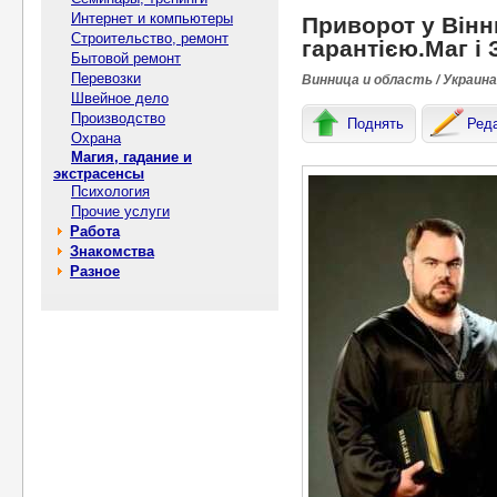
Интернет и компьютеры
Приворот у Вінн
Строительство, ремонт
гарантією.Маг і
Бытовой ремонт
Перевозки
Винница и область / Украина
Швейное дело
Производство
Поднять
Ред
Охрана
Магия, гадание и
экстрасенсы
Психология
Прочие услуги
Работа
Знакомства
Разное