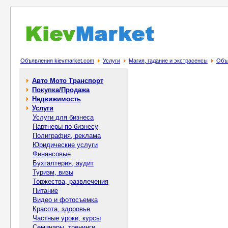
Объявления kievmarket.com
Услуги
Магия, гадание и экстрасенсы
Объя
Авто Мото Транспорт
Покупка/Продажа
Недвижимость
Услуги
Услуги для бизнеса
Партнеры по бизнесу
Полиграфия, реклама
Юридические услуги
Финансовые
Бухгалтерия, аудит
Туризм, визы
Торжества, развлечения
Питание
Видео и фотосъемка
Красота, здоровье
Частные уроки, курсы
Семинары, тренинги