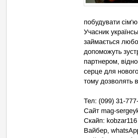
побудувати сім'ю
Учасник українсь
займається любов
допоможуть зустр
партнером, відно
серце для нового
тому дозволять в
Тел: (099) 31-777
Сайт mag-sergey
Скайп: kobzar116
Вайбер, whatsAp