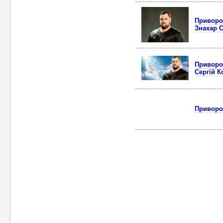
Приворот
Знахар С
Приворот
Сергій К
Приворот