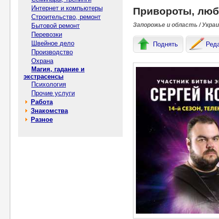
Интернет и компьютеры
Привороты, люб
Строительство, ремонт
Запорожье и область / Укра
Бытовой ремонт
Перевозки
Швейное дело
Поднять
Ред
Производство
Охрана
Магия, гадание и
экстрасенсы
Психология
Прочие услуги
Работа
Знакомства
Разное