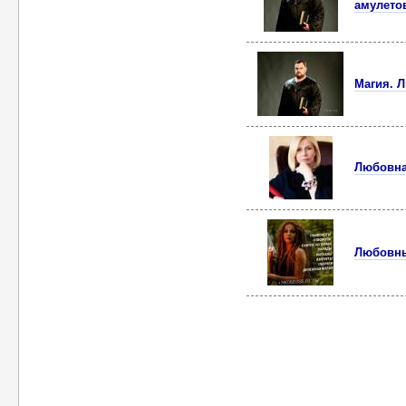
амулето
Магия. 
Любовна
Любовны