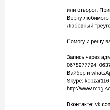
или отворот. При
Верну любимого 
Любовный треуго
Помогу и решу в
Запись через ад
0678977794, 063
Вайбер и whatsA
Skype: kobzar116
http://www.mag-s
Вконтакте: vk.co