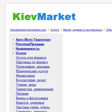
Объявления kievmarket.com
Услуги
Магия, гадание и экстрасенсы
Объ
Авто Мото Транспорт
Покупка/Продажа
Недвижимость
Услуги
Услуги для бизнеса
Партнеры по бизнесу
Полиграфия, реклама
Юридические услуги
Финансовые
Бухгалтерия, аудит
Туризм, визы
Торжества, развлечения
Питание
Видео и фотосъемка
Красота, здоровье
Частные уроки, курсы
Семинары, тренинги