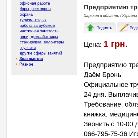
офисная работа
Предприятию тре
бары, рестораны
охрана
Харьков и область / Украина
туризм, отдых
работа за рубежом
Поднять
Ред
частичная занятость
няни, домработницы
1 грн.
стажировка, волонтеры
Цена:
грузчики
другие сферы занятий
Знакомства
Предприятию тре
Разное
Даём Бронь!
Официальное тру
24 дня. Выплачи
Требование: обяз
книжка, медицин
Звонить с 10-00 
066-795-75-36 И