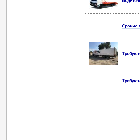
Водител
Срочно 
Требуют
Требуют