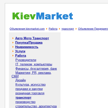
Объявления kievmarket.com
Работа
транспорт
Объявление Предприяти
Авто Мото Транспорт
Покупка/Продажа
Недвижимость
Услуги
Работа
Руководители
IT, телеком, компьютеры
Финансы, бухгалтерия, банк
Маркетинг, PR, реклама,
СМИ
Дизайн
Культура, искусство
продажи и закупки
розничная торговля
транспорт
производство
строительство, архитектура