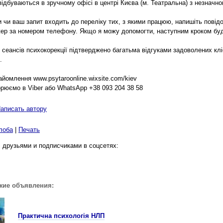
відбуваються в зручному офісі в центрі Києва (м. Театральна) з незначн
и чи ваш запит входить до переліку тих, з якими працюю, напишіть повід
ер за номером телефону. Якщо я можу допомогти, наступним кроком буд
 сеансів психокорекції підтверджено багатьма відгуками задоволених клі
.
айомлення www.psytaroonline.wixsite.com/kiev
орюємо в Viber або WhatsApp +38 093 204 38 58
аписать автору
лоба
|
Печать
 друзьями и подписчиками в соцсетях:
жие объявления:
Практична психологія НЛП