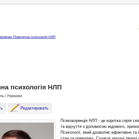
вление Практична психологія НЛП
на психологія НЛП
ть / Украина
ть
Редактировать
Психокорекція НЛП - це коротка серія сеа
та відчуття з допомогою відомого, призна
Психології, який дозволяє ефективно та 
стан та поведінку. Сучасні західні творц