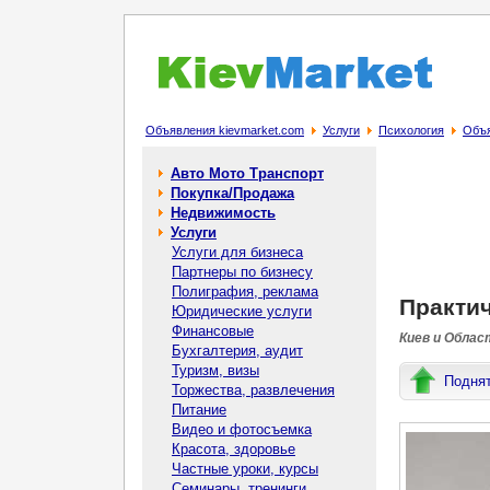
Объявления kievmarket.com
Услуги
Психология
Объя
Авто Мото Транспорт
Покупка/Продажа
Недвижимость
Услуги
Услуги для бизнеса
Партнеры по бизнесу
Полиграфия, реклама
Практич
Юридические услуги
Финансовые
Киев и Облас
Бухгалтерия, аудит
Туризм, визы
Подня
Торжества, развлечения
Питание
Видео и фотосъемка
Красота, здоровье
Частные уроки, курсы
Семинары, тренинги