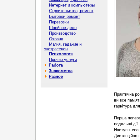
Интернет и компьютеры
Строительство, ремонт
Бытовой ремонт
Перевозки
Швейное дело
Производство
Охрана
Магия, гадание и
экстрасенсы
Психология
Прочие услуги
Работа
Знакомства
Разное
Практична ро
ви все пам'ят
гарнітура для
Перша попере
подальші дії.
Наступні сеан
Дистанційно 