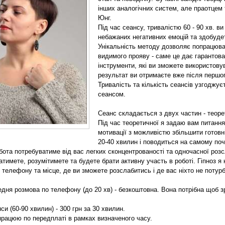
інших аналогічних систем, але праотцем 
Юнг.
Під час сеансу, тривалістю 60 - 90 хв. в
небажаних негативних емоцій та здобудет
Унікальність методу дозволяє попрацюва
видимого прояву - саме це дає гарантова
інструменти, які ви зможете використову
результат ви отримаєте вже після першог
Тривалість та кількість сеансів узгоджу
сеансом.
Сеанс складається з двух частин - теоре
Під час теоретичної я задаю вам питання
мотивації з можливістю збільшити готовн
20-40 хвилин і поводиться на самому поч
бота потребуватиме від вас легких сконцентрованості та одночасної розс
атимете, розумітимете та будете брати активну участь в роботі. Гіпноз я 
 телефону та місце, де ви зможете розслабитись і де вас ніхто не потур
дня розмова по телефону (до 20 хв) - безкоштовна. Вона потрібна щоб з
си (60-90 хвилин) - 300 грн за 30 хвилин.
працюю по передплаті в рамках визначеного часу.