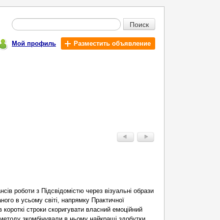
Поиск
Мой профиль
Разместить объявление
нсів роботи з Підсвідомістю через візуальні образи
ного в усьому світі, напрямку Практичної
в короткі строки скоригувати власний емоційний
і методу зкомбінували в ньому найкращі здобутки