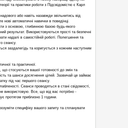
теорії та практики роботи з Підсвідомістю є Карл
и надового або навіть назавжди звільнитись від
е нові автоматичні навички в поведінці.
ти з основою, глибинною базою будь-якого
ний результат. Використовуються прості та безпечні
вати надалі в самостійній роботі. Полегшення та
о сеансу.
ється заздалегідь та коригується з кожним наступним
тичної та практичної.
, що стосуються вашої готовності до змін та
ість та шанси досягнення цілей. Зазвичай це займає
атку під час першого сеансу.
лабленості. Сеанси проводяться в стані свідомості,
не використовую. Все, що від вас потрібно -
бує протягом приблизно 1 години.
розуміти специфіку вашого запиту та спланувати