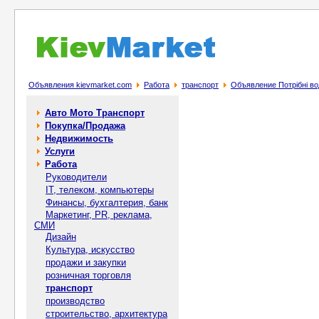
Объявления kievmarket.com
Работа
транспорт
Объявление Потрібні вод
Авто Мото Транспорт
Покупка/Продажа
Недвижимость
Услуги
Работа
Руководители
IT, телеком, компьютеры
Финансы, бухгалтерия, банк
Маркетинг, PR, реклама,
СМИ
Дизайн
Культура, искусство
продажи и закупки
розничная торговля
транспорт
производство
строительство, архитектура