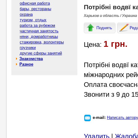
офисная работа
Потрібні водвї к
бары, рестораны
охрана
Харьков и область / Украина
туризм, отдых
работа за рубежом
Поднять
Ред
частичная занятость
няни, домработницы
1 грн.
стажировка, волонтеры
Цена:
грузчики
другие сферы занятий
Знакомства
Потрібні водвї ка
Разное
міжнародних рейс
Оплата своєчасн
Звонити з 9 до 1
e-mail:
Написать автор
Удалить
|
Жалоб