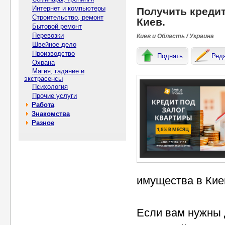
Интернет и компьютеры
Получить кредит
Строительство, ремонт
Киев.
Бытовой ремонт
Перевозки
Киев и Область / Украина
Швейное дело
Производство
Поднять
Ред
Охрана
Магия, гадание и
экстрасенсы
Психология
Прочие услуги
Работа
Знакомства
Разное
имущества в Киев
Если вам нужны д