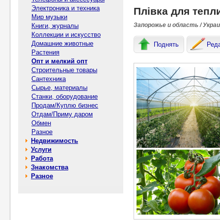
Электроника и техника
Плівка для тепл
Мир музыки
Запорожье и область / Укра
Книги, журналы
Коллекции и искусство
Домашние животные
Поднять
Ред
Растения
Опт и мелкий опт
Строительные товары
Сантехника
Сырье, материалы
Станки, оборудование
Продам/Куплю бизнес
Отдам/Приму даром
Обмен
Разное
Недвижимость
Услуги
Работа
Знакомства
Разное