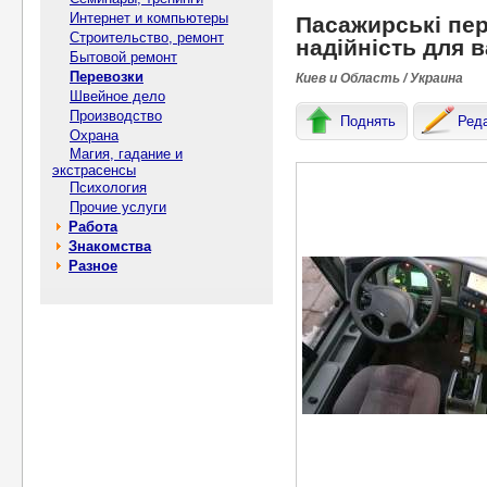
Интернет и компьютеры
Пасажирські пер
Строительство, ремонт
надійність для 
Бытовой ремонт
Перевозки
Киев и Область / Украина
Швейное дело
Производство
Поднять
Ред
Охрана
Магия, гадание и
экстрасенсы
Психология
Прочие услуги
Работа
Знакомства
Разное