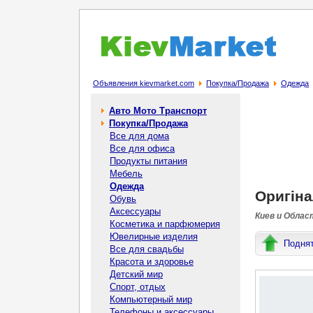
Объявления kievmarket.com
Покупка/Продажа
Одежда
Авто Мото Транспорт
Покупка/Продажа
Все для дома
Все для офиса
Продукты питания
Мебель
Одежда
Оригіна
Обувь
Аксессуары
Киев и Облас
Косметика и парфюмерия
Ювелирные изделия
Подня
Все для свадьбы
Красота и здоровье
Детский мир
Спорт, отдых
Компьютерный мир
Телефоны и аксессуары