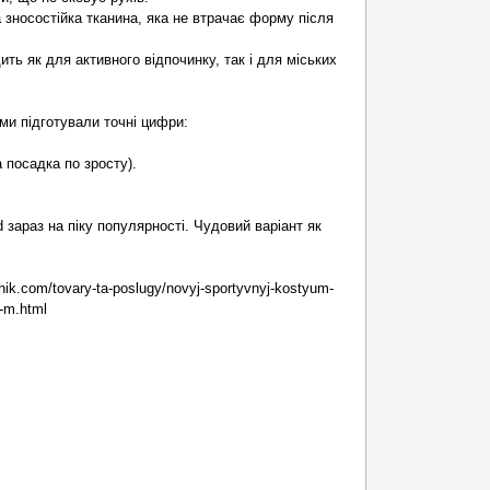
а зносостійка тканина, яка не втрачає форму після
ить як для активного відпочинку, так і для міських
 ми підготували точні цифри:
 посадка по зросту).
 зараз на піку популярності. Чудовий варіант як
hik.com/tovary-ta-poslugy/novyj-sportyvnyj-kostyum-
r-m.html