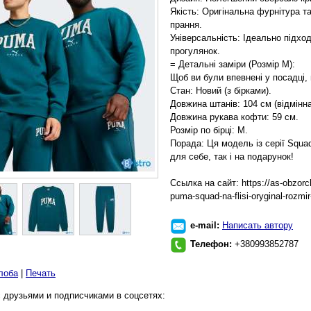
Якість: Оригінальна фурнітура т
прання.
Універсальність: Ідеально підход
прогулянок.
= Детальні заміри (Розмір M):
Щоб ви були впевнені у посадці,
Стан: Новий (з бірками).
Довжина штанів: 104 см (відмінна
Довжина рукава кофти: 59 см.
Розмір по бірці: M.
Порада: Ця модель із серії Squad
для себе, так і на подарунок!
Ссылка на сайт: https://as-obzorc
puma-squad-na-flisi-oryginal-rozmi
e-mail:
Написать автору
Телефон:
+380993852787
лоба
|
Печать
 друзьями и подписчиками в соцсетях: