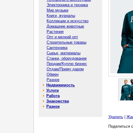
Электроника и техника
Мир музыки
Книги, журналы
Коллекции и искусство
Домашние животные
Растения
Опт и мелкий опт
Строительные товары
Сантехника
Сырье, материалы
Станки, оборудование
Продам/Куплю бизнес
Отдам/Приму даром
Обмен
Разное
Недвижимость
Услуги
Работа
Знакомства
Разное
Удалить
|
Жа
Поделиться с