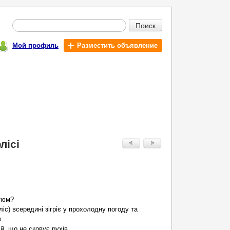
Поиск
Мой профиль
Разместить объявление
лісі
тюм?
іс) всередині зігріє у прохолодну погоду та
к.
й, що не сковує рухів.