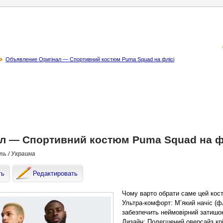
Объявление Оригінал — Спортивний костюм Puma Squad на флісі
л — Спортивний костюм Puma Squad на ф
ть / Украина
ть
Редактировать
Чому варто обрати саме цей кос
Ультра-комфорт: М’який начіс (фл
забезпечить неймовірний затишо
Дизайн: Полегшений оверсайз крі