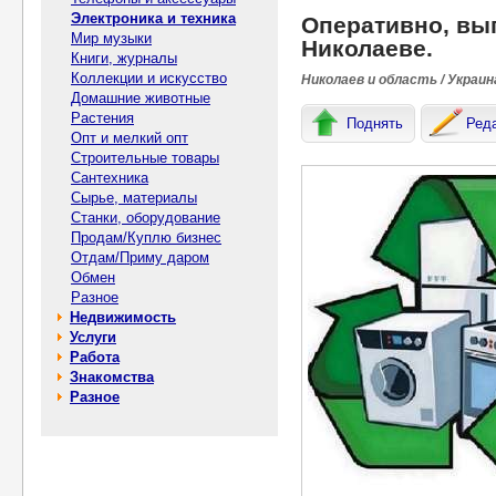
Электроника и техника
Оперативно, вы
Мир музыки
Николаеве.
Книги, журналы
Коллекции и искусство
Николаев и область / Украин
Домашние животные
Растения
Поднять
Ред
Опт и мелкий опт
Строительные товары
Сантехника
Сырье, материалы
Станки, оборудование
Продам/Куплю бизнес
Отдам/Приму даром
Обмен
Разное
Недвижимость
Услуги
Работа
Знакомства
Разное