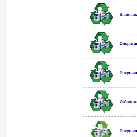
Вывозим
Оператив
Покупаю
Избавьт
Покупаю