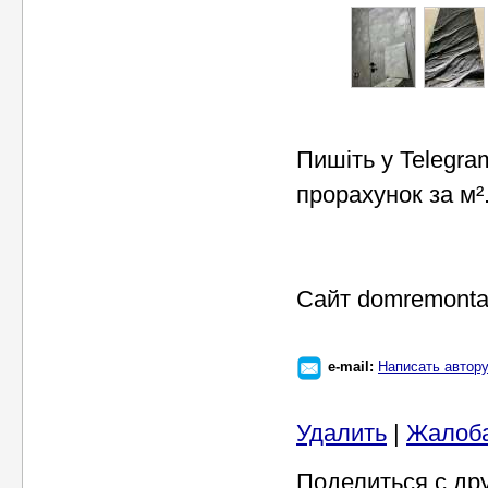
Пишіть у Telegra
прорахунок за м²
Cайт domremonta
e-mail:
Написать автор
Удалить
|
Жалоб
Поделиться с др