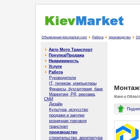
Объявления kievmarket.com
Работа
производство
Об
Авто Мото Транспорт
Покупка/Продажа
Недвижимость
Услуги
Работа
Руководители
IT, телеком, компьютеры
Монтажн
Финансы, бухгалтерия, банк
Маркетинг, PR, реклама,
Киев и Облас
СМИ
Дизайн
Подня
Культура, искусство
продажи и закупки
розничная торговля
транспорт
производство
строительство, архитектура