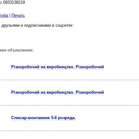
н:
0933138219
лоба
|
Печать
 друзьями и подписчиками в соцсетях:
жие объявления:
Різноробочий на виробництво. Різноробочий
Різноробочий на виробництво. Різноробочий
Cлюсар-монтажник 5-6 розрядa.