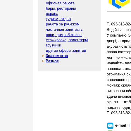
офисная работа
бары, рестораны
охрана
туризм, отдых
работа за рубежом
Т. 093-313-82
частичная занятость
Водійські пра
няни, домработницы
У компанію G
стажировка, волонтеры
двері, огоро
грузчики
акуратність т
другие сферы занятий
права категор
Знакомства
логічне мисл
Разное
наявність вла
наявність вла
отримання ск
своєчасне пр
монтаж скляни
виконання обо
здача виконан
г/р: пн — пт 9
надання одягу
Т. 093-313-82
e-mail:
Н