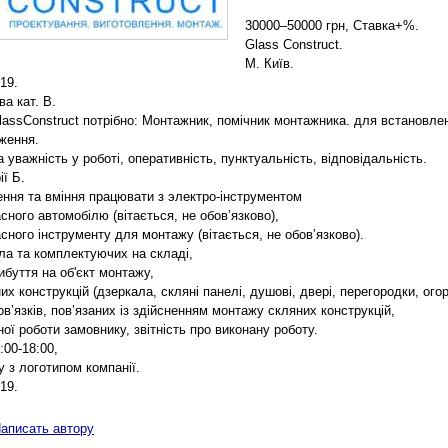
30000–50000 грн, Ставка+%.
Glass Construct.
М. Київ.
-19.
ва кат. B.
lassConstruct потрібно: Монтажник, помічник монтажника. для встановлен
дження.
а уважність у роботі, оперативність, пунктуальність, відповідальність.
ії Б.
ення та вміння працювати з электро-інструментом
сного автомобілю (вітається, не обов’язково),
сного інструменту для монтажу (вітається, не обов’язково).
ла та комплектуючих на складі,
ибуття на об'єкт монтажу,
х конструкцій (дзеркала, скляні панелі, душові, двері, перегородки, огор
в’язків, пов’язаних із здійсненням монтажу скляних конструкцій,
ої роботи замовнику, звітність про виконану роботу.
:00-18:00,
 з логотипом компанії.
-19.
аписать автору