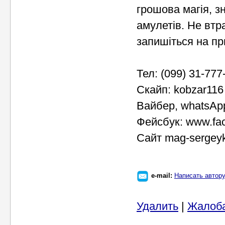
грошова магія, зн
амулетів. Не втр
запишіться на пр
Тел: (099) 31-777
Скайп: kobzar116
Вайбер, whatsAp
Фейсбук: www.fa
Сайт mag-sergey
e-mail:
Написать автор
Удалить
|
Жалоб