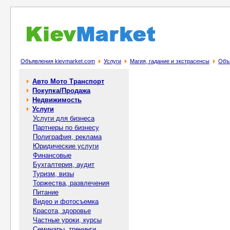
Объявления kievmarket.com
Услуги
Магия, гадание и экстрасенсы
Объя
Авто Мото Транспорт
Покупка/Продажа
Недвижимость
Услуги
Услуги для бизнеса
Партнеры по бизнесу
Полиграфия, реклама
Юридические услуги
Финансовые
Бухгалтерия, аудит
Туризм, визы
Торжества, развлечения
Питание
Видео и фотосъемка
Красота, здоровье
Частные уроки, курсы
Семинары, тренинги