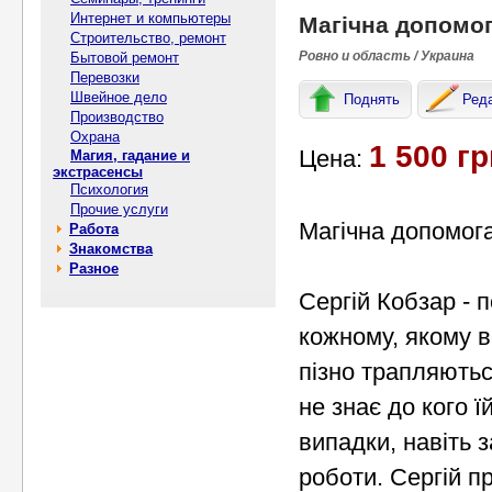
Интернет и компьютеры
Магічна допомог
Строительство, ремонт
Ровно и область / Украина
Бытовой ремонт
Перевозки
Швейное дело
Поднять
Ред
Производство
Охрана
1 500 гр
Цена:
Магия, гадание и
экстрасенсы
Психология
Прочие услуги
Магічна допомога
Работа
Знакомства
Разное
Сергій Кобзар - 
кожному, якому в
пізно трапляються
не знає до кого ї
випадки, навіть з
роботи. Сергій п